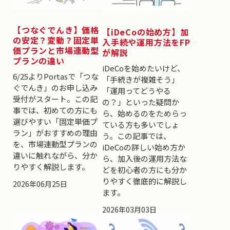
【つなぐでんき】価格
【iDeCoの始め方】加
の安定？変動？固定単
入手続や運用方法をFP
価プランと市場連動型
が解説
プランの違い
iDeCoを始めたいけど、
6/25よりPortasで「つな
「手続きが複雑そう」
ぐでんき」のお申し込み
「運用ってどうやる
受付がスタート。この記
の？」といった疑問か
事では、初めての方にも
ら、始めるのをためらっ
選びやすい「固定単価プ
ている方も多いでしょ
ラン」がおすすめの理由
う。この記事では、
を、市場連動型プランの
iDeCoの詳しい始め方か
違いに触れながら、分か
ら、加入後の運用方法な
りやすく解説します。
どを初心者の方にも分か
りやすく徹底的に解説し
2026年06月25日
ます。
2026年03月03日