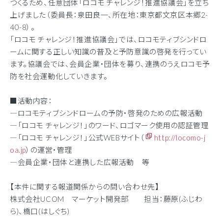
つくるため、任意団体「ロコモ チャレンジ！推進協議会」を立ち
上げました（委員長：泉田良一、所在地：東京都文京区本郷2-
40-8）。
「ロコモ チャレンジ！推進協議会」では、ロコモティブシンドロ
ームに関する正しい知識の普及と予防意識の啓発を行ってい
ます。協議会では、会員企業・団体を募り、連携のうえロコモ予
防を社会運動化していきます。
■活動内容：
―ロコモティブシンドロームの予防・啓発のための広報活動
―「ロコモ チャレンジ！」のワード、ロゴマーク使用の認証管理
―「ロコモ チャレンジ！」公式WEBサイト（
http://locomo-j
oa.jp
）の運営・管理
―会員企業・団体と連携した広報活動 等
【本件に関する報道関係からの問い合わせ先】
株式会社UCOM マーケット開発部 担当：藤原(ふじわ
ら)、橋口(はしぐち)