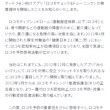
マートフォン向けアプリ 「ロコモチェック＆トレーニング」 の無
償提供を開始したことをお知らせいたします。
ロコモティブシンドローム（運動器症候群、以下：ロコモ）と
は、骨や関節などの運動器の障害のために、要介護になって
いたり、要介護になる危険の高い状態を指します。2013年4月
に開始された厚生労働省の「健康日本２１（第二次）」におい
て、ロコモ認知率向上が目標項目となっており、全国で急速に
ロコモ予防啓発活動が広がっています。
当社はこれまでにも、2012年12月に発表したアプリ「みら
いくFit」にて、ロコモ対策に役立つフィットネスを取り入れるな
ど、ロコモに着目したアプリ開発に取り組んでまいりました。
2013年3月からは、ロコモ チャレンジ！推進協議会(※1)の正
会員となり、より一層のロコモ認知向上とロコモ予防・改善へ
の行動変容促進活動に取り組んでいます。
この度、ロコモ予防の重要性をさらに啓発すべく、ロコモチ