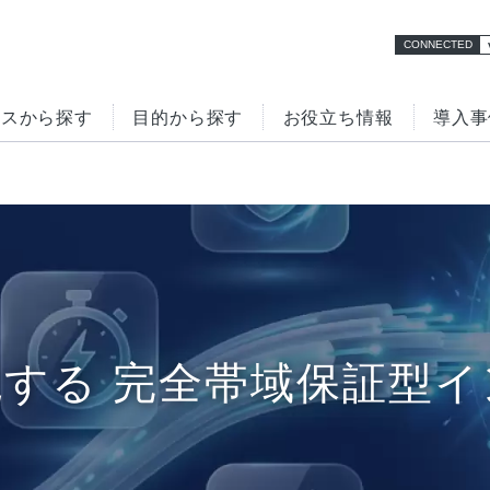
CONNECTED
ビスから探す
目的から探す
お役立ち情報
導入事
検索
NFV
専用線
ターネット環境の
クラウド接続
拠
化
立ち資料一覧
セミナー・イベント
ビスの強み（イン
サービスの強み（VPN
する 完全帯域保証型
ネット編）
編）
ラウド接続
データセンター
ュリティ強化
BCP対策