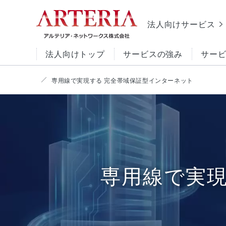
法人向け
サービス
法人向けトップ
サービスの強み
サー
専用線で実現する 完全帯域保証型インターネット
サイト内
サービスから探す
サービスの強み
お役立ち情報
イン
目的から探す
最適
お役
サー
専用線で実現
ター
ク
セキ