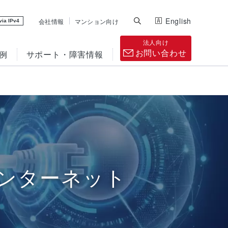
English
会社情報
マンション向け
via IPv4
法人向け
お問い合わせ
例
サポート・障害情報
VPN
インターネット接続
点間接続の最適化
コストの削減と運用の
効率化
コラム
インターネット
IP電話
セキュリティ