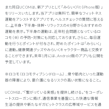
また同日UCOMは、新アプリとして「みらいくFit（iPhone版）」
をリリースいたします。当アプリは無料で、簡単なフィットネス
運動をアシストするアプリです。ヘルスチェックの質問に答える
と、上半身・下半身・体幹・リラックスの４分野からおすすめの
運動を表示。下半身の運動は、近年社会問題となっているロ
コモ（※）の予防・対策にも対応しております。さらに、毎日運
動を行うとポイントが付与され、貯めたポイントは「みらいく」
に連動。健康関連グッズやみらいくキャラクター商品と交換す
ることができます。来年1月には、Android版のアプリも公開を
予定しています。
※ロコモ（ロコモティブシンドローム）…骨や筋肉といった運動
器の障害により、要介護になるリスクの高い状態になること。
UCOMは、"「繋がっている実感」を提供し続ける。"をコーポレ
ートスローガンに掲げ、通信事業を基盤にした快適な情報
生活の提供や新たなギガビットクラスの広帯域サービスを通