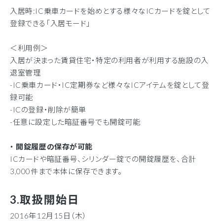
入居時
:IC
乗車カードを始めとする様々な
IC
カードを錠として
登録できる「入居モード」
＜利用例＞
入居が決まった賃貸住宅・特定の利用者が利用する施設の入
退室管理
-IC乗車カード・
IC
定期券など様々な
IC
アイテムを錠として登
録可能
-ICの登録・削除が簡単
-任意に設定した暗証番号でも開錠可能
・
開錠履歴の保存が可能
ICカードや暗証番号、シリンダー錠での開錠履歴を、合計
3,000
件まで本体に保存できます。
3.
取扱開始日
2016年12
月
15
日（木）