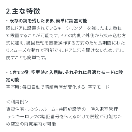
2.
主な特徴
・ 既存の錠を残したまま、簡単に設置可能
既にドアに設置されているキーシリンダーを残したまま重ね
て設置することが可能です。
ドアの内側と外側から挟み込む方
式に加え、鍵回転軸を直接操作する方式のため長期間にわた
りスムーズな動作が可能です。ドアに穴を開けないため、元に
戻すことも簡単です。
・
1
台で
2
役。空室時と入居時、それぞれに最適なモードに設
定可能
空室時
:
毎日自動で暗証番号が変化する「空室モード」
＜利用例＞
賃貸住宅・レンタルルーム・共同施設等の一時入退室管理
-テンキーロックの暗証番号を伝えるだけで開錠が可能なた
め空室の内覧案内が可能