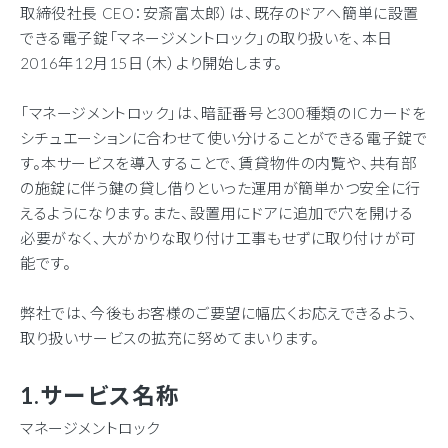
取締役社長
CEO
：安斎富太郎）は、既存のドアへ簡単に設置
できる電子錠「マネージメントロック」の取り扱いを、本日
2016
年
12
月
15
日（木）より開始します。
「マネージメントロック」は、暗証番号と
300
種類の
IC
カードを
シチュエーションに合わせて使い分けることができる電子錠で
す。本サービスを導入することで、賃貸物件の内覧や、共有部
の施錠に伴う鍵の貸し借りといった運用が簡単かつ安全に行
えるようになります。また、設置用にドアに追加で穴を開ける
必要がなく、大がかりな取り付け工事もせずに取り付けが可
能です。
弊社では、今後もお客様のご要望に幅広くお応えできるよう、
取り扱いサービスの拡充に努めてまいります。
1.
サービス名称
マネージメントロック