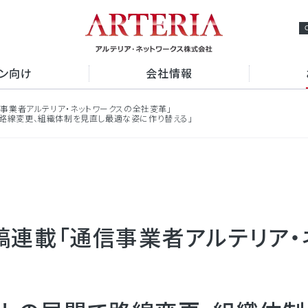
ョン向け
会社情報
載「通信事業者アルテリア・ネットワークスの全社変革」
ビスの強み
路線変更、組織体制を見直し最適な姿に作り替える」
プメッセージ
経営理念
検索
ビスから探す
概要
事業概要
専用線
VPN
アクセスマップ
ーネット接続
クラウド接続
データセンター
認証
アルテリアグループの多様な
ve」寄稿連載「通信事業者アルテリ
OM光 レジデンス
採用情報
e-mansion
中途採用情報
Fiv
セキュリティ
NS
から探す