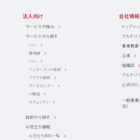
法人向け
会社情報
サービスの強み
トップメ
サービスから探す
アルテリ
NFV
事業概要
専用線
沿革
VPN
組織図
インターネット接続
アルテリ
クラウド接続
公式SNS
データセンター
IP電話
一般事業
セキュリティ
法）
目的から探す
お役立ち情報
お役立ち資料一覧