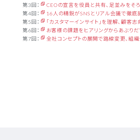
第3回：
CEOの宣言を役員と共有、足並みをそ
第4回：
16人の精鋭がSNSとリアル会議で徹底
第5回：
「カスタマーインサイト」を理解、顧客
第6回：
お客様の課題をヒアリングからあぶりだ
第7回：
全社コンセプトの展開で路線変更、組