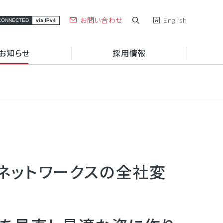
お問い合わせ
English
CONNECTED
via IPv4
お知らせ
採用情報
お役立ち情報
アルテリアグループブランド
お役立ち資料一覧
アルテリアグループの強み
セミナー・イベント
組織図
コラム
働き方
サステナビリティ
ア・ネットワークスの全社変
e.A
Connectix
サポート・障害
導入事例
情報