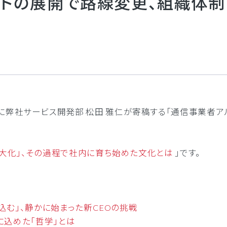
プトの展開で路線変更、組織体
ーネット環境の最適化
クラウド接続
接続の最適化
コストの削減と運用の効率化
リティ強化
BCP対策
Active」に弊社サービス開発部 松田 雅仁が寄稿する「通信事
大化」、その過程で社内に育ち始めた文化とは
」です。
込む」、静かに始まった新CEOの挑戦
に込めた「哲学」とは