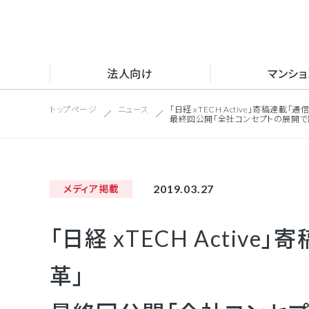
法人向け
マンシ
トップページ
ニュース
「日経 xTECH Active」寄稿連
サー
最終回公開「全社コンセプトの展開で
トッ
サイト内
サー
会社
NFV
マンション向け
採用情報
2019.03.27
メディア掲載
会社情報
沿革
インタ
取得
「日経 xTECH Acti
UC
新卒
IP電話
法人向け
公式S
革」
目的