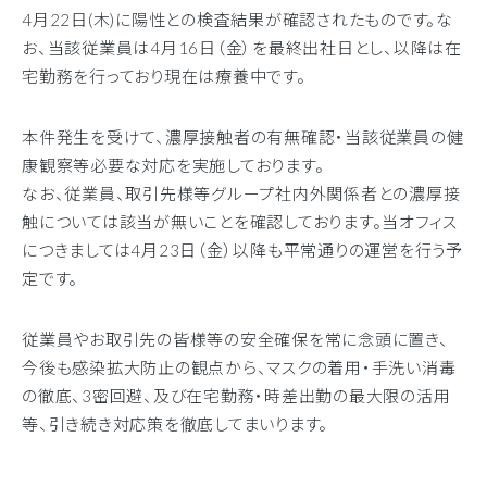
4月22日(木)に陽性との検査結果が確認されたものです。な
お、当該従業員は4月16日（金）を最終出社日とし、以降は在
宅勤務を行っており現在は療養中です。
本件発生を受けて、濃厚接触者の有無確認・当該従業員の健
康観察等必要な対応を実施しております。
なお、従業員、取引先様等グループ社内外関係者との濃厚接
触については該当が無いことを確認しております。当オフィス
につきましては4月23日（金）以降も平常通りの運営を行う予
定です。
従業員やお取引先の皆様等の安全確保を常に念頭に置き、
今後も感染拡大防止の観点から、マスクの着用・手洗い消毒
の徹底、3密回避、及び在宅勤務・時差出勤の最大限の活用
等、引き続き対応策を徹底してまいります。