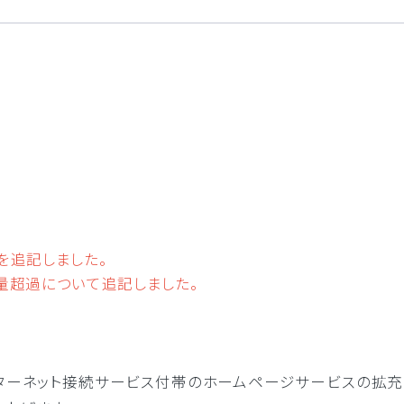
ーネット環境の最適化
クラウド接続
接続の最適化
コストの削減と運用の効率化
リティ強化
BCP対策
を追記しました。
量超過について追記しました。
ンターネット接続サービス付帯のホームページサービスの拡