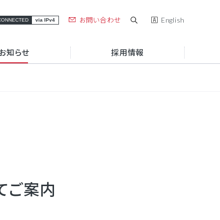
お問い合わせ
English
CONNECTED
via IPv4
お知らせ
採用情報
お役立ち情報
アルテリアグループブランド
お役立ち資料一覧
アルテリアグループの強み
セミナー・イベント
組織図
コラム
働き方
サステナビリティ
e.A
Connectix
サポート・障害
導入事例
てご案内
情報