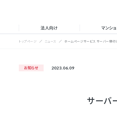
法人向け
マンシ
トップページ
ニュース
ホームページサービス サーバー移行
サー
トッ
サイト内
サー
会社
2023.06.09
お知らせ
NFV
マンション向け
採用情報
会社情報
沿革
インタ
取得
UC
新卒
IP電話
法人向け
サーバ
公式S
目的