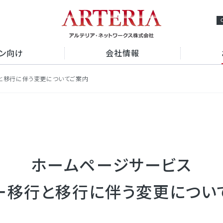
ョン向け
会社情報
と移行に伴う変更についてご案内
ビスの強み
プメッセージ
経営理念
検索
ビスから探す
概要
事業概要
専用線
VPN
アクセスマップ
ーネット接続
クラウド接続
データセンター
ホームページサービス
認証
アルテリアグループの多様な
OM光 レジデンス
採用情報
e-mansion
中途採用情報
Fiv
セキュリティ
ー移行と移行に伴う変更につい
NS
から探す