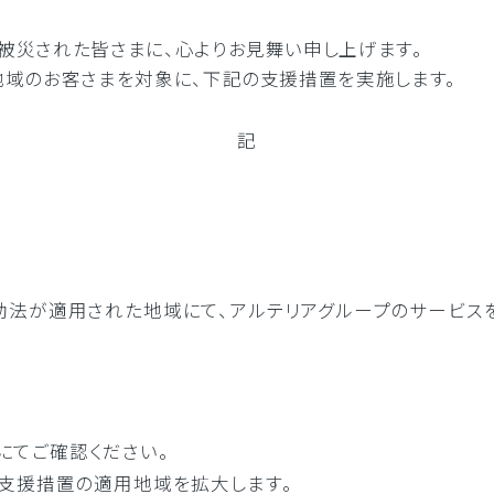
ーネット環境の最適化
クラウド接続
被災された皆さまに、心よりお見舞い申し上げます。
接続の最適化
コストの削減と運用の効率化
地域のお客さまを対象に、下記の支援措置を実施します。
リティ強化
BCP対策
記
法が適用された地域にて、アルテリアグループのサービス
にてご確認ください。
支援措置の適用地域を拡大します。