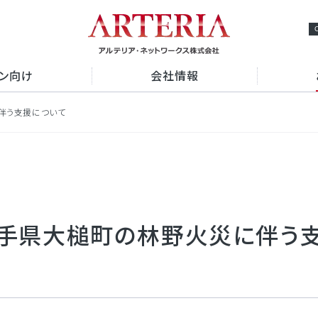
ョン向け
会社情報
伴う支援について
ビスの強み
プメッセージ
経営理念
検索
ビスから探す
概要
事業概要
専用線
VPN
アクセスマップ
ーネット接続
クラウド接続
データセンター
手県大槌町の林野火災に伴う
認証
アルテリアグループの多様な
OM光 レジデンス
採用情報
e-mansion
中途採用情報
Fiv
セキュリティ
NS
から探す