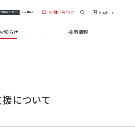
お問い合わせ
English
CONNECTED
via IPv4
お知らせ
採用情報
お役立ち情報
アルテリアグループブランド
お役立ち資料一覧
アルテリアグループの強み
セミナー・イベント
組織図
コラム
支援について
働き方
サステナビリティ
e.A
Connectix
サポート・障害
導入事例
情報