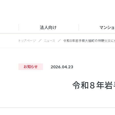
法人向け
マンシ
トップページ
ニュース
令和８年岩手県大槌町の林野火災に
サー
トッ
サイト内
サー
会社
2026.04.23
お知らせ
NFV
マンション向け
採用情報
会社情報
沿革
インタ
令和８年岩
取得
UC
新卒
IP電話
法人向け
公式S
目的