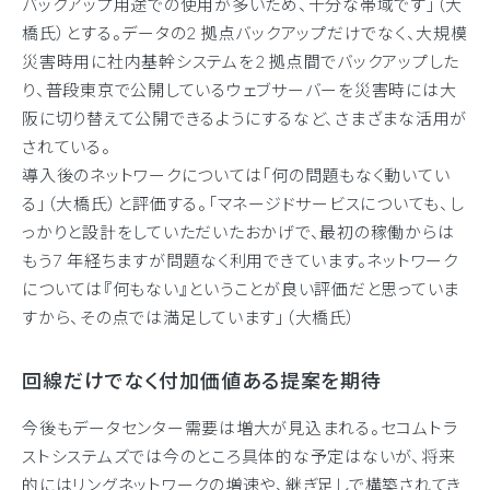
バックアップ用途での使用が多いため、十分な帯域です」（大
橋氏）とする。データの2 拠点バックアップだけでなく、大規模
災害時用に社内基幹システムを2 拠点間でバックアップした
り、普段東京で公開しているウェブサーバーを災害時には大
阪に切り替えて公開できるようにするなど、さまざまな活用が
されている。
導入後のネットワークについては「何の問題もなく動いてい
る」（大橋氏）と評価する。「マネージドサービスについても、し
っかりと設計をしていただいたおかげで、最初の稼働からは
もう7 年経ちますが問題なく利用できています。ネットワーク
については『何もない』ということが良い評価だと思っていま
すから、その点では満足しています」（大橋氏）
回線だけでなく付加価値ある提案を期待
今後もデータセンター需要は増大が見込まれる。セコムトラ
ストシステムズでは今のところ具体的な予定はないが、将来
的にはリングネットワークの増速や、継ぎ足しで構築されてき