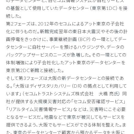
のデータセンターと、旧セコム情報システムが自社サービス
の基盤として使用していたデータセンター（東京第1DC）を接
続した。
第2フェーズは、2012年のセコムによるアット東京の子会社
化に伴うものだ。新館完成翌年の東日本大震災やその後の計
画停電をきっかけに、事業継続計画（BCP）の一環としてデー
タセンターに自社サーバーを預けるハウジングや、データの
バックアップサービスのニーズが急増した。その一環としての
体制増強により子会社化したアット東京のデータセンターを
東京第2DC新館と接続した。
そして第3フェーズは大阪の新データセンターとの接続であ
る。「大阪はディザスタリカバリー（DR）の拠点として利用して
います」（セコムトラストシステムズ株式会社 大橋 亮氏） 同
社が提供する大規模災害対応の「セコム安否確認サービス」
「リアルタイム災害情報サービス」などは、災害時にこそ必要
となるサービスだ。地震などで東京が被災してもサービスを
提供できるよう、大阪でもサービスができる体制を整えた。ま
た、東京のデータセンターで顧客から預かるデータを大阪に