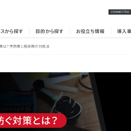
CONNECTED
ビスから探す
目的から探す
お役立ち情報
導入
対策は？予防策と感染時の対処法
検索
NFV
専用線
ターネット環境の最
クラウド接続
拠
立ち資料一覧
セミナー・イベント
ビスの強み（インタ
サービスの強み（VPN
ット編）
編）
ラウド接続
データセンター
ュリティ強化
BCP対策