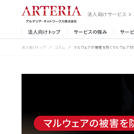
法人向け
サービス
法人向けトップ
サービスの強み
サー
法人向けトップ
コラム
マルウェアの被害を防ぐマルウェア
サイト内
サービスの強み
サービスから探す
お役立ち情報
イン
目的から探す
適化
お役
サー
ーネ
ク
セキ