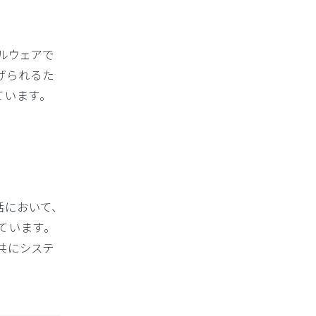
ルウェアで
げられるた
ています。
話において、
ています。
共にシステ