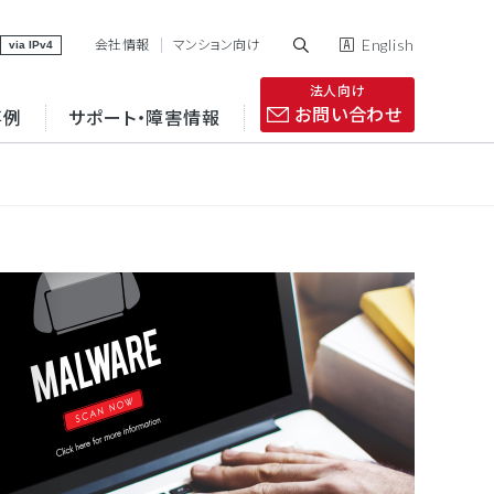
English
会社情報
マンション向け
via IPv4
法人向け
お問い合わせ
事例
サポート・障害情報
VPN
インターネット接続
点間接続の最適化
コストの削減と運用の
効率化
コラム
IP電話
セキュリティ