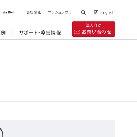
English
会社情報
マンション向け
via IPv4
法人向け
お問い合わせ
事例
サポート・障害情報
VPN
インターネット接続
点間接続の最適化
コストの削減と運用の
効率化
コラム
IP電話
セキュリティ