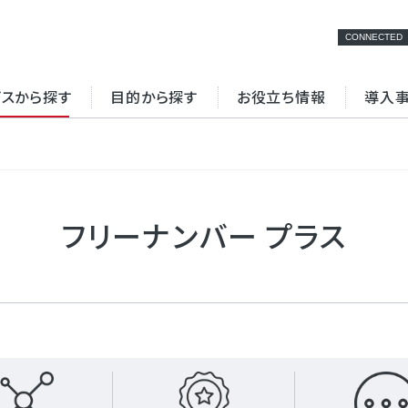
CONNECTED
ビスから探す
目的から探す
お役立ち情報
導入
検索
NFV
専用線
フリーナンバー プラス
ターネット環境の最
クラウド接続
拠
立ち資料一覧
セミナー・イベント
ビスの強み（インタ
サービスの強み（VPN
ット編）
編）
ラウド接続
データセンター
ュリティ強化
BCP対策