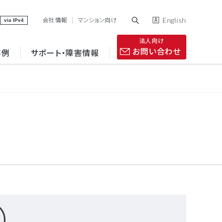
English
会社情報
マンション向け
via IPv4
法人向け
お問い合わせ
事例
サポート・障害情報
VPN
インターネット接続
点間接続の最適化
コストの削減と運用の
効率化
コラム
IP電話
セキュリティ