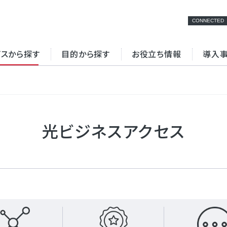
CONNECTED
ビスから探す
目的から探す
お役立ち情報
導入
検索
NFV
専用線
光ビジネスアクセス
ターネット環境の最
クラウド接続
拠
立ち資料一覧
セミナー・イベント
ビスの強み（インタ
サービスの強み（VPN
ット編）
編）
ラウド接続
データセンター
ュリティ強化
BCP対策