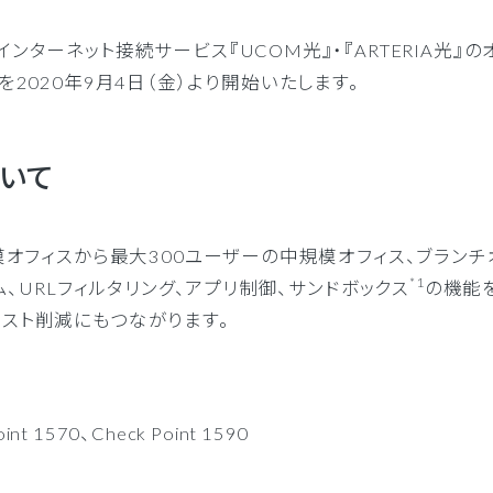
ーネット環境の最適化
クラウド接続
ターネット接続サービス『UCOM光』・『ARTERIA光』の
接続の最適化
コストの削減と運用の効率化
提供を2020年9月4日（金）より開始いたします。
リティ強化
BCP対策
ついて
模の小規模オフィスから最大300ユーザーの中規模オフィス、ブラン
*1
ム、URLフィルタリング、アプリ制御、サンドボックス
の機能
スト削減にもつながります。
oint 1570、Check Point 1590