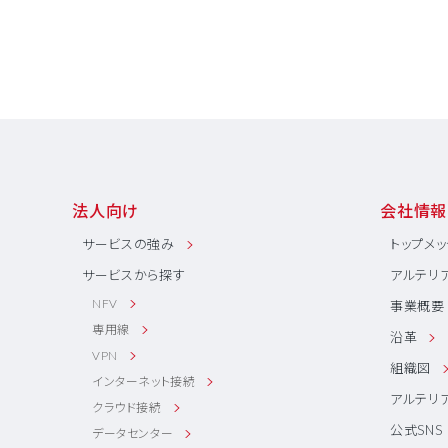
法人向け
会社情報
サービスの強み
トップメ
サービスから探す
アルテリ
NFV
事業概要
専用線
沿革
VPN
組織図
インターネット接続
アルテリ
クラウド接続
公式SNS
データセンター