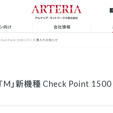
ョン向け
会社情報
ck Point 1500シリーズ 導入のお知らせ
ビスの強み
プメッセージ
経営理念
検索
ビスから探す
概要
事業概要
専用線
VPN
アクセスマップ
ーネット接続
クラウド接続
データセンター
」新機種 Check Point 1
認証
アルテリアグループの多様な
OM光 レジデンス
採用情報
e-mansion
中途採用情報
Fiv
セキュリティ
NS
から探す