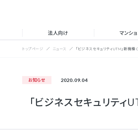
法人向け
マンシ
トップページ
ニュース
「ビジネスセキュリティUTM」新機種 Che
サー
トッ
サイト内
サー
会社
2020.09.04
お知らせ
NFV
マンション向け
採用情報
会社情報
沿革
インタ
「ビジネスセキュリティUTM
取得
UC
新卒
IP電話
法人向け
公式S
目的