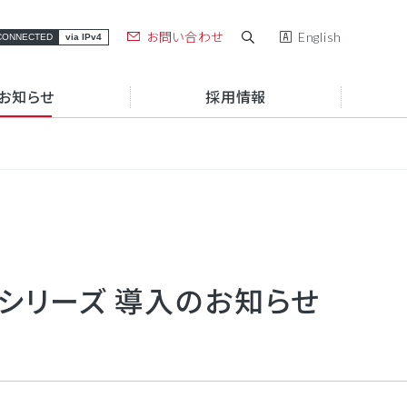
お問い合わせ
English
CONNECTED
via IPv4
お知らせ
採用情報
お役立ち情報
アルテリアグループブランド
お役立ち資料一覧
アルテリアグループの強み
セミナー・イベント
組織図
コラム
500シリーズ 導入のお知らせ
働き方
サステナビリティ
e.A
Connectix
サポート・障害
導入事例
情報